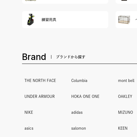
練習用具
Brand
ブランドから探す
THE NORTH FACE
Columbia
mont bell
UNDER ARMOUR
HOKA ONE ONE
OAKLEY
NIKE
adidas
MIZUNO
asics
salomon
KEEN