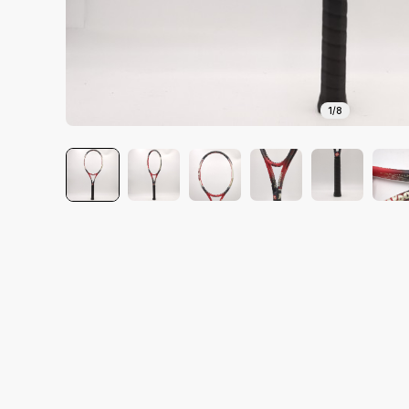
1
/
8