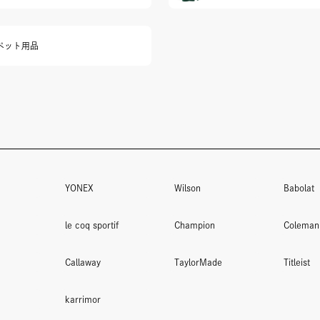
ペット用品
YONEX
Wilson
Babolat
le coq sportif
Champion
Coleman
Callaway
TaylorMade
Titleist
karrimor