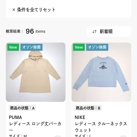
× 条件を全てリセット
96
検索結果：
items
New
オゾン除菌
New
オゾン除菌
商品の状態：A
商品の状態：B
PUMA
NIKE
レディース ロング丈パーカ
レディース クルーネックス
ー
ウェット
サイズ：M
サイズ：L