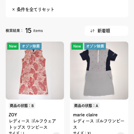
× 条件を全てリセット
15
検索結果：
items
New
オゾン除菌
New
オゾン除菌
商品の状態：B
商品の状態：A
ZOY
marie claire
レディース ゴルフウェア
レディース ゴルフワンピー
トップス ワンピース
ス
サイズ：L
サイズ：XL