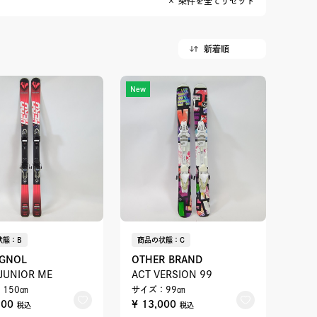
× 条件を全てリセット
New
状態：B
商品の状態：C
IGNOL
OTHER BRAND
JUNIOR ME
ACT VERSION 99
150㎝
サイズ：99㎝
800
¥ 13,000
税込
税込