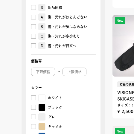
166cm
169㎝
S
新品同様
17.0cm/18.0cm
17.5cm
A
傷・汚れがほとんどない
New
170cm
172cm
B
傷・汚れが気にならない
172㎝
175㎝
18.0cm
186cm
C
傷・汚れが多少あり
188㎝
19.0cm
D
傷・汚れが目立つ
19.0㎝
195cm
195㎝
19cm
価格帯
20.0cm
20.0cm/21.0cm
20.5㎝
21.0cm
~
21.0㎝
22.0cm
商品の状態
22.5cm
23.0cm
カラー
VISION
23.0cm/23.5cm
23.5cm
ホワイト
SKICA
23.5㎝
24.0cm
サイズ：1
24.0cm/24.5cm
24.0㎝
ブラック
¥ 2,50
24.0
24.0㎝/24.5
グレー
㎝/24.5cm
㎝
24.5cm
24.5㎝
キャメル
24cm
25.0cm
New