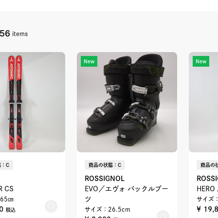
156
items
New
New
：C
商品の状態：C
商品の
ROSSIGNOL
ROSS
R CS
EVO／エヴォ バックルブー
HERO 
ツ
65㎝
サイズ：
00
¥ 19,
サイズ：26.5cm
税込