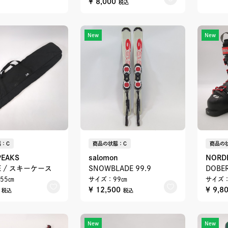
¥ 8,000
税込
New
New
：C
商品の状態：C
商品の
PEAKS
salomon
NORD
SE / スキーケース
SNOWBLADE 99.9
DOBE
55㎝
サイズ：99㎝
サイズ：
0
¥ 12,500
¥ 9,8
税込
税込
New
New