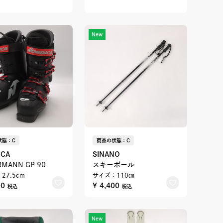
New
状態：C
商品の状態：C
ICA
SINANO
RMANN GP 90
スキーポール
27.5cm
サイズ：110㎝
00
¥ 4,400
税込
税込
New