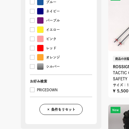
ブルー
25.0cm/25.5cm
25.0㎝
25.0㎝/25.5
ネイビー
25.5cm
㎝
26.5cm
26.5㎝
パープル
27.0㎝/27.5
27.5cm
イエロー
㎝
28.5㎝
29.5cm
ピンク
70-105cm
90cm
レッド
99㎝
オレンジ
商品の状態
ROSSIG
シルバー
TACTIC
SAFETY
お好み検索
サイズ：1
PRICEDOWN
¥ 5,50
× 条件をリセット
New