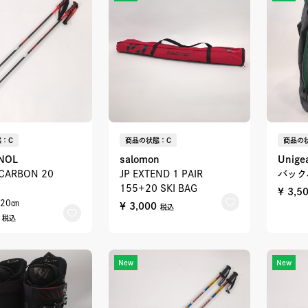
：C
商品の状態：C
商品の
NOL
salomon
Unige
 CARBON 20
JP EXTEND 1 PAIR
バック
155+20 SKI BAG
¥ 3,5
20㎝
¥ 3,000
税込
0
税込
New
New