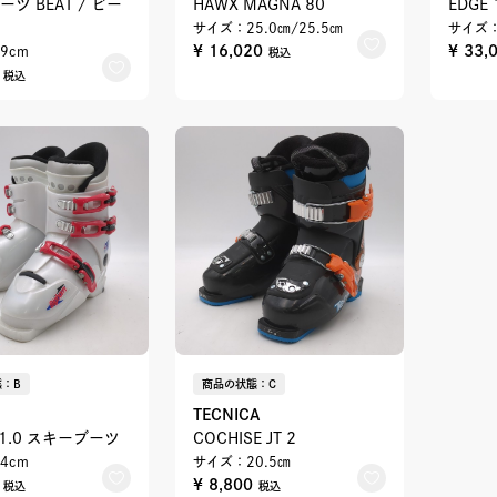
ツ BEAT / ビー
HAWX MAGNA 80
EDGE 
サイズ：25.0㎝/25.5㎝
サイズ：
¥ 16,020
¥ 33,
9cm
税込
0
税込
：B
商品の状態：C
TECNICA
Y 1.0 スキーブーツ
COCHISE JT 2
4cm
サイズ：20.5㎝
0
¥ 8,800
税込
税込