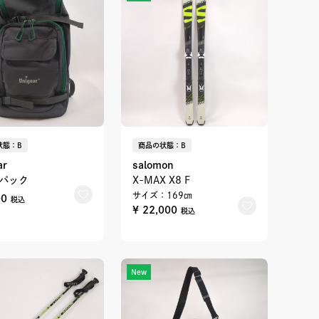
状態：B
商品の状態：B
ar
salomon
パック
X-MAX X8 F
サイズ：169㎝
00
税込
¥ 22,000
税込
New