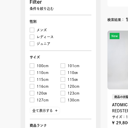
Filter
条件を絞り込む
検索結果：
性別
メンズ
New
レディース
ジュニア
サイズ
100cm
101cm
110cm
110㎝
115cm
115㎝
116cm
120cm
120㎝
123cm
商品の状態
127cm
130cm
ATOMIC
138㎝
146cm
REDSTE
全て表示する
150㎝
155㎝
サイズ：1
159㎝
163cm
¥ 29,8
商品ランク
165cm
165㎝