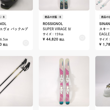
：B
商品の状態：B
商品の
NOL
ROSSIGNOL
SINA
0 エヴォ バックルブ
SUPER VIRAGE Ⅳ
スキー
EAGLE
サイズ：159㎝
¥ 44,820
6.5㎝
サイズ：
税込
00
¥ 1,7
税込