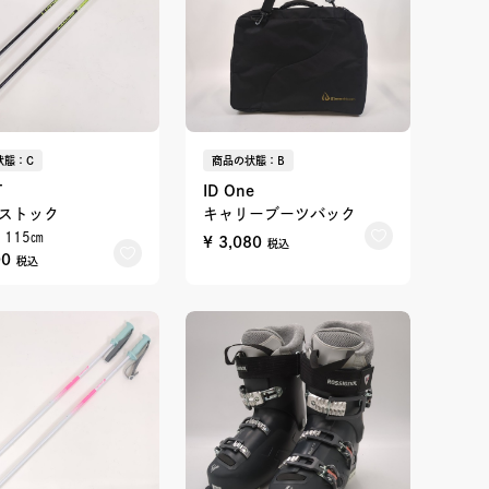
状態：C
商品の状態：B
T
ID One
ストック
キャリーブーツバック
115㎝
¥ 3,080
税込
00
税込