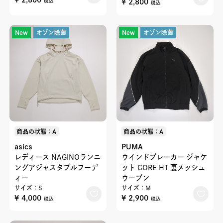
¥ 2,800
税込
税込
New
オゾン除菌
New
オゾン除菌
商品の状態：A
商品の状態：A
asics
PUMA
レディース NAGINOランニ
ウインドブレーカー ジャケ
ングアジャスタブルフーデ
ット CORE HT 裏メッシュ
ィー
ウーブン
サイズ：S
サイズ：M
¥ 4,000
¥ 2,900
税込
税込