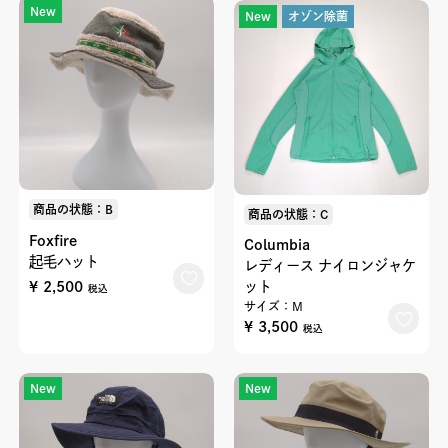
New
New
オゾン除菌
商品の状態：B
商品の状態：C
Foxfire
Columbia
起毛ハット
レディース ナイロンジャケ
¥ 2,500
ット
税込
サイズ：M
¥ 3,500
税込
New
New