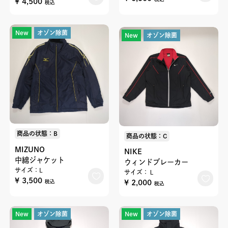
¥ 4,500
税込
New
オゾン除菌
New
オゾン除菌
商品の状態：B
商品の状態：C
MIZUNO
NIKE
中綿ジャケット
ウィンドブレーカー
サイズ：L
サイズ：Ｌ
¥ 3,500
¥ 2,000
税込
税込
New
オゾン除菌
New
オゾン除菌