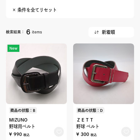
× 条件を全てリセット
6
検索結果：
items
New
商品の状態：B
商品の状態：D
MIZUNO
ＺＥＴＴ
野球用ベルト
野球 ベルト
¥ 990
¥ 300
税込
税込