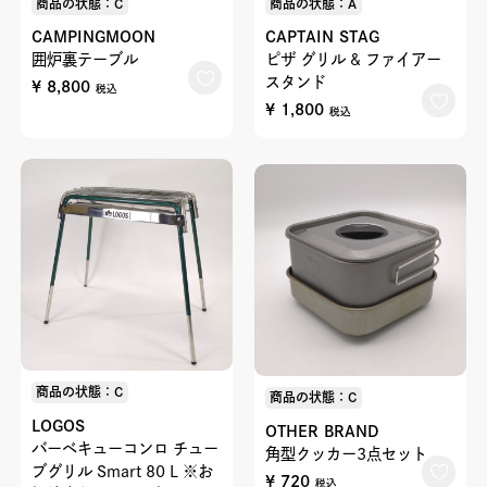
商品の状態：C
商品の状態：A
CAMPINGMOON
CAPTAIN STAG
囲炉裏テーブル
ピザ グリル & ファイアー
スタンド
¥ 8,800
税込
¥ 1,800
税込
商品の状態：C
商品の状態：C
LOGOS
OTHER BRAND
バーベキューコンロ チュー
角型クッカー3点セット
ブグリル Smart 80 L ※お
¥ 720
税込