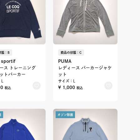
状態：B
商品の状態：C
 sportif
PUMA
ース トレーニング
レディース パーカージャケ
ットパーカー
ット
L
サイズ：L
00
¥ 1,000
税込
税込
菌
オゾン除菌