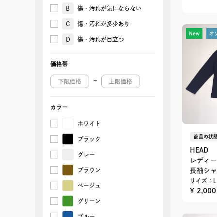
B
傷・汚れが気にならない
C
傷・汚れが多少あり
New
オ
D
傷・汚れが目立つ
価格帯
~
カラー
ホワイト
商品の状態
ブラック
HEAD
グレー
レディー
長袖シャ
ブラウン
サイズ：L
ベージュ
¥ 2,00
グリーン
ブルー