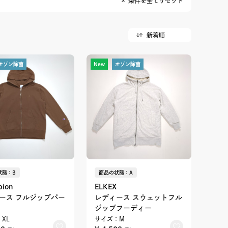
× 条件を全てリセット
オゾン除菌
New
オゾン除菌
状態：B
商品の状態：A
ion
ELKEX
ース フルジップパー
レディース スウェットフル
ジップフーディー
XL
サイズ：M