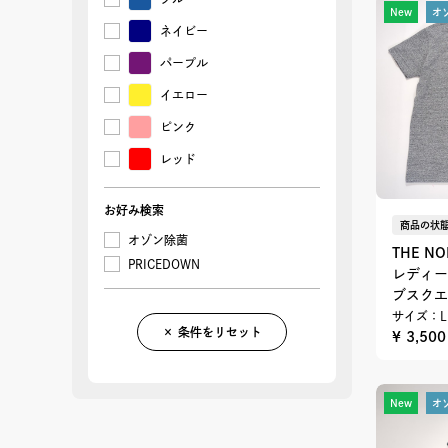
New
オ
ネイビー
パープル
イエロー
ピンク
レッド
お好み検索
商品の状態
オゾン除菌
THE NO
PRICEDOWN
レディー
ブスクエ
サイズ：L
× 条件をリセット
¥ 3,50
New
オ