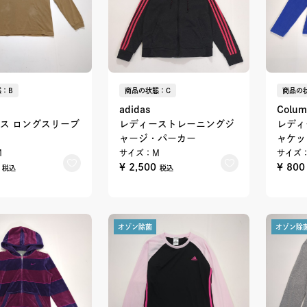
：B
商品の状態：C
商品の
adidas
Colum
ス ロングスリーブ
レディーストレーニングジ
レディ
ャージ・パーカー
ャケッ
M
サイズ：M
サイズ
0
¥ 2,500
¥ 80
税込
税込
オゾン除菌
オゾン除