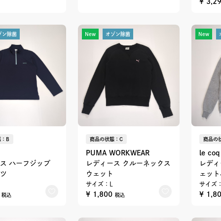
¥ 3,2
ゾン除菌
New
オゾン除菌
New
：B
商品の状態：C
商品の
PUMA WORKWEAR
le coq
ス ハーフジップ
レディース クルーネックス
レディ
ツ
ウェット
ェット
サイズ：L
サイズ：
0
¥ 1,800
¥ 1,8
税込
税込