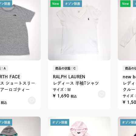
ゾン除菌
New
オゾン除菌
New
：A
商品の状態：C
商品の
RTH FACE
RALPH LAUREN
new b
ス ショートスリー
レディース 半袖Tシャツ
レディ
アーロゴティー
クルー
サイズ：M
¥ 1,690
サイズ
税込
0
¥ 1,5
税込
ゾン除菌
オゾン除菌
オゾン除