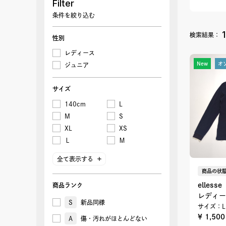
Filter
条件を絞り込む
1
検索結果：
性別
レディース
New
オ
ジュニア
サイズ
140cm
L
M
S
XL
XS
Ｌ
Ｍ
全て表示する
商品の状態
ellesse
商品ランク
レディー
S
新品同様
サイズ：L
¥ 1,50
A
傷・汚れがほとんどない