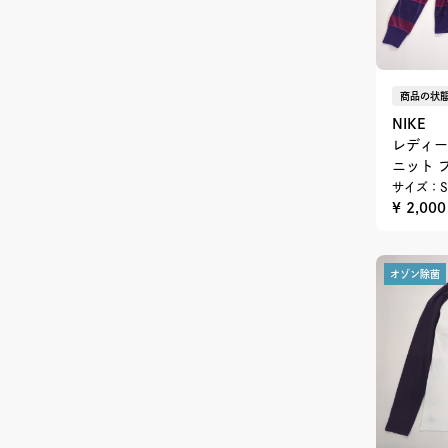
商品の状態
NIKE
レディー
ニット 
サイズ：S
¥ 2,00
オゾン除菌