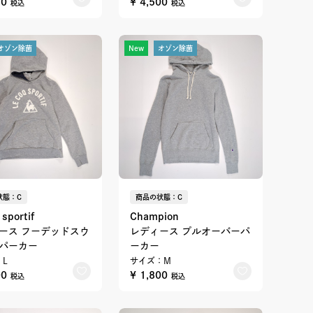
90
¥ 4,500
税込
税込
オゾン除菌
New
オゾン除菌
状態：C
商品の状態：C
 sportif
Champion
ース フーデッドスウ
レディース プルオーバーパ
パーカー
ーカー
L
サイズ：M
00
¥ 1,800
税込
税込