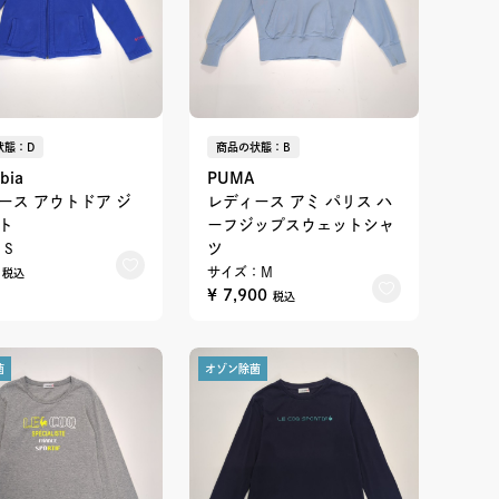
状態：D
商品の状態：B
bia
PUMA
ース アウトドア ジ
レディース アミ パリス ハ
ト
ーフジップスウェットシャ
ツ
：S
0
サイズ：M
税込
¥ 7,900
税込
菌
オゾン除菌