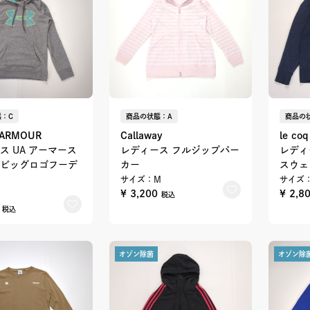
：C
商品の状態：A
商品の
 ARMOUR
Callaway
le coq
ス UA アーマース
レディース フルジップパー
レディ
ビッグロゴフーデ
カー
スウェ
サイズ：M
サイズ：
¥ 3,200
¥ 2,8
税込
0
税込
オゾン除菌
オゾン除