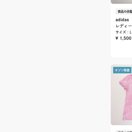
商品の状態
adidas
レディー
サイズ：L
¥ 1,50
オゾン除菌