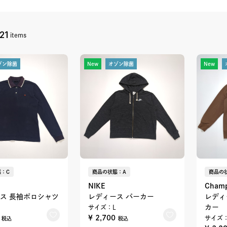
21
items
ゾン除菌
New
オゾン除菌
New
：C
商品の状態：A
商品の
NIKE
Champ
ス 長袖ポロシャツ
レディース パーカー
レディ
カー
サイズ：L
0
¥ 2,700
サイズ：
税込
税込