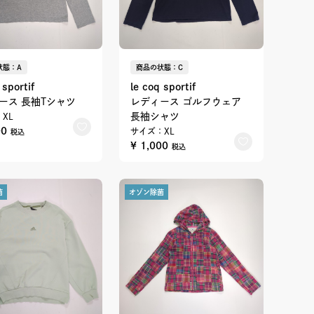
状態：A
商品の状態：C
 sportif
le coq sportif
ース 長袖Tシャツ
レディース ゴルフウェア
長袖シャツ
XL
00
サイズ：XL
税込
¥ 1,000
税込
菌
オゾン除菌