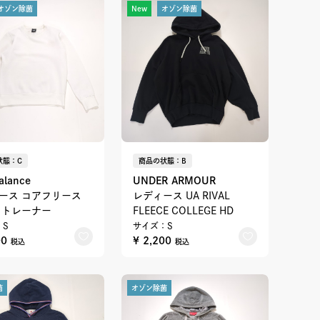
オゾン除菌
New
オゾン除菌
状態：C
商品の状態：B
alance
UNDER ARMOUR
ース コアフリース
レディース UA RIVAL
 トレーナー
FLEECE COLLEGE HD
：S
サイズ：S
00
¥ 2,200
税込
税込
菌
オゾン除菌