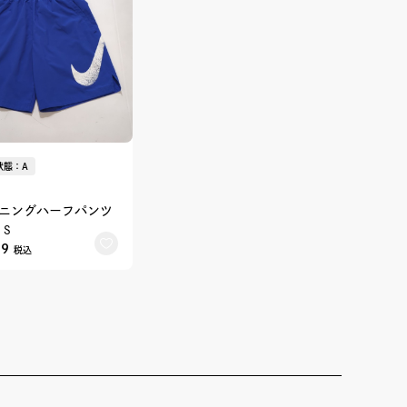
状態：A
ニングハーフパンツ
：S
19
税込