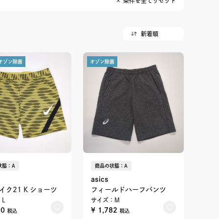
× 条件を全てリセット
オゾン除菌
オゾン除菌
状態：A
商品の状態：A
asics
イク21 K ショーツ
フィールドハーフパンツ
L
サイズ：M
00
¥ 1,782
税込
税込