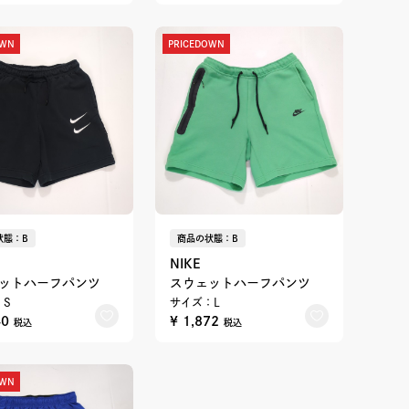
OWN
PRICEDOWN
状態：B
商品の状態：B
NIKE
ットハーフパンツ
スウェットハーフパンツ
：S
サイズ：L
40
¥ 1,872
税込
税込
OWN