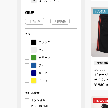
D
傷・汚れが目立つ
オゾン除菌
価格帯
~
カラー
ブラック
グレー
グリーン
商品の状態
ブルー
adidas
ネイビー
ジャージ
サイズ：2
イエロー
¥ 980
税
お好み検索
オゾン除菌
PRICEDOW
PRICEDOWN