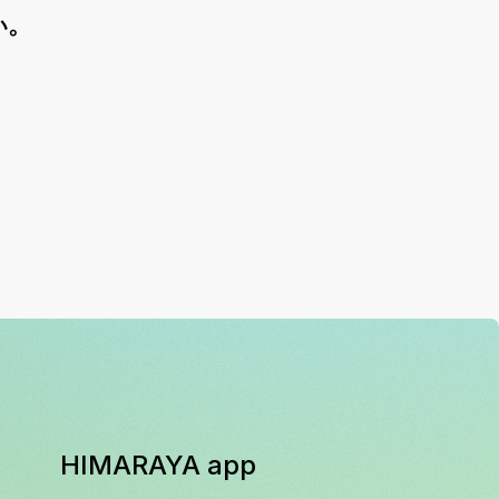
い。
HIMARAYA app