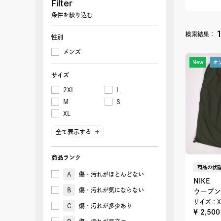
Filter
条件を絞り込む
1
検索結果：
性別
メンズ
New
オ
サイズ
2XL
L
M
S
XL
全て表示する
商品ランク
商品の状態
A
傷・汚れがほとんどない
NIKE
B
傷・汚れが気にならない
ウーブン
サイズ：X
C
傷・汚れが多少あり
¥ 2,50