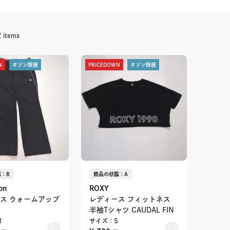
2
items
N
オゾン除菌
PRICEDOWN
オゾン除菌
：B
商品の状態：A
on
ROXY
ス ウォームアップ
レディース フィットネス
半袖Tシャツ CAUDAL FIN
M
サイズ：S