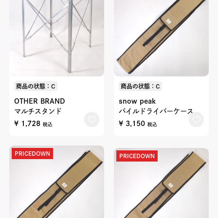
商品の状態：C
商品の状態：C
OTHER BRAND
snow peak
マルチスタンド
パイルドライバーケース
¥ 1,728
¥ 3,150
税込
税込
PRICEDOWN
PRICEDOWN