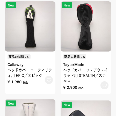
New
New
商品の状態：C
商品の状態：A
Callaway
TaylorMade
ヘッドカバー ユーティリテ
ヘッドカバー フェアウェイ
ィ用 EPIC／エピック
ウッド用 STEALTH／ステ
ルス
¥ 1,980
税込
¥ 2,900
税込
New
New