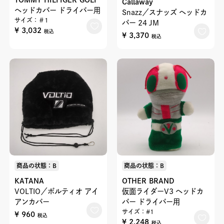
Callaway
ヘッドカバー ドライバー用
Snazz／スナッズ ヘッドカ
サイズ：＃1
バー 24 JM
¥ 3,032
税込
¥ 3,370
税込
商品の状態：B
商品の状態：B
KATANA
OTHER BRAND
VOLTIO／ボルティオ アイ
仮面ライダーV3 ヘッドカ
アンカバー
バー ドライバー用
サイズ：#1
¥ 960
税込
¥ 2,248
税込