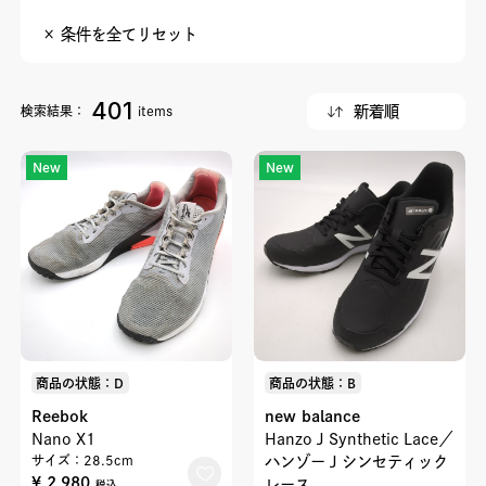
× 条件を全てリセット
401
検索結果：
items
New
New
商品の状態：D
商品の状態：B
Reebok
new balance
Nano X1
Hanzo J Synthetic Lace／
サイズ：28.5cm
ハンゾー J シンセティック
¥ 2,980
レース
税込