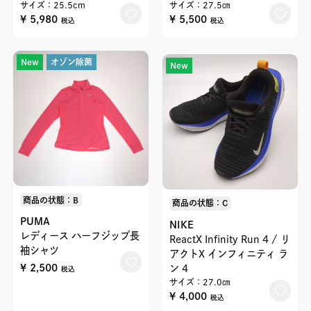
サイズ：25.5cm
サイズ：27.5㎝
¥ 5,980
¥ 5,500
税込
税込
New
オゾン除菌
New
商品の状態：B
商品の状態：C
PUMA
NIKE
レディース ハーフジップ長
ReactX Infinity Run 4 / リ
袖シャツ
アクトX インフィニティ ラ
¥ 2,500
ン 4
税込
サイズ：27.0㎝
¥ 4,000
税込