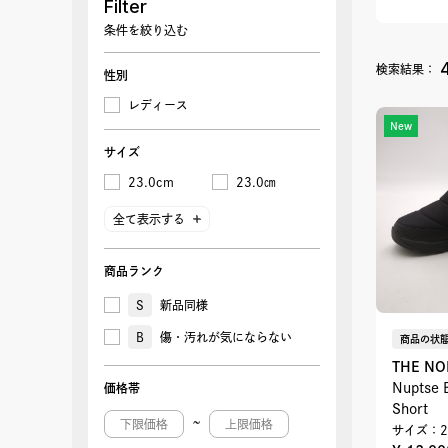
Filter
条件を絞り込む
検索結果：
性別
レディース
New
サイズ
23.0cm
23.0㎝
全て表示する
商品ランク
S
新品同様
B
傷・汚れが気にならない
商品の状態
THE NO
Nuptse B
価格帯
Short
~
サイズ：2