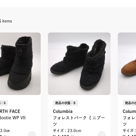
4
items
：S
商品の状態：B
商品の
RTH FACE
Columbia
Colum
ootie WP VII
フォレストパーク ミニブー
フォレ
ツ
ツ
3.0㎝
サイズ：23.0cm
サイズ：