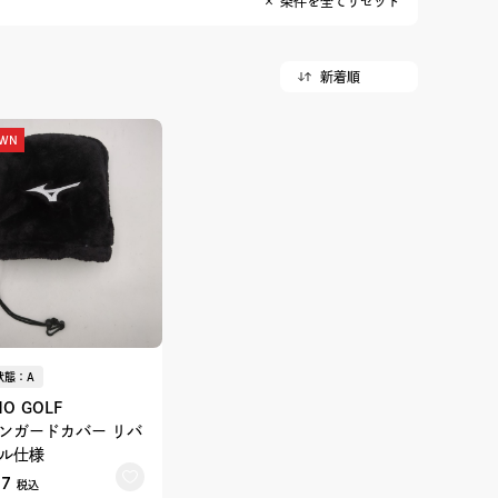
× 条件を全てリセット
OWN
状態：A
NO GOLF
ンガードカバー リバ
ル仕様
67
税込