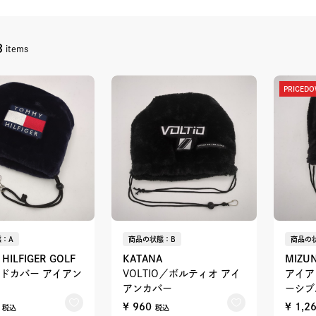
3
items
PRICED
：A
商品の状態：B
商品の
HILFIGER GOLF
KATANA
MIZU
ドカバー アイアン
VOLTIO／ボルティオ アイ
アイア
アンカバー
ーシブ
0
¥ 960
¥ 1,2
税込
税込