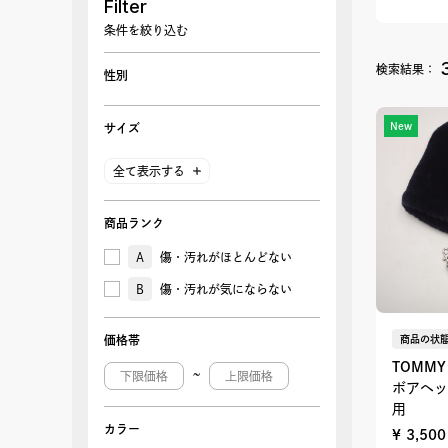
Filter
条件を絞り込む
検索結果：
性別
New
サイズ
全て表示する
商品ランク
A
傷・汚れがほとんどない
B
傷・汚れが気にならない
商品の状態
価格帯
TOMMY 
~
ボアヘッ
用
カラー
¥ 3,50