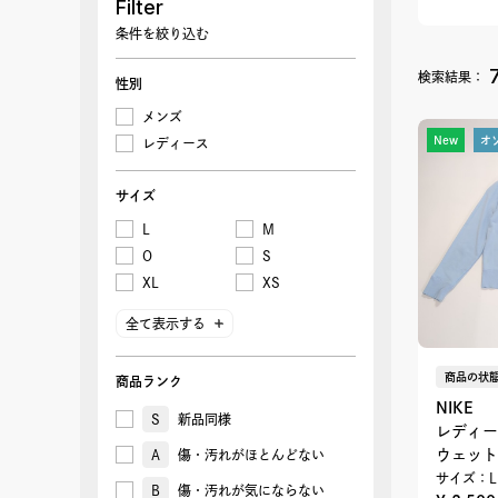
Filter
条件を絞り込む
検索結果：
性別
メンズ
New
オ
レディース
サイズ
L
M
O
S
XL
XS
全て表示する
商品の状態
商品ランク
NIKE
S
新品同様
レディー
ウェット
A
傷・汚れがほとんどない
サイズ：L
B
傷・汚れが気にならない