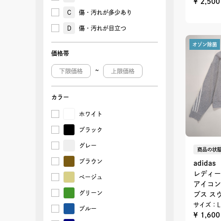
¥ 2,50
C
傷・汚れが多少あり
D
傷・汚れが目立つ
オゾン除菌
価格帯
~
カラー
ホワイト
ブラック
グレー
商品の状態
ブラウン
adidas
レディー
ベージュ
アイコン
グリーン
プス ス
サイズ：L
ブルー
¥ 1,60