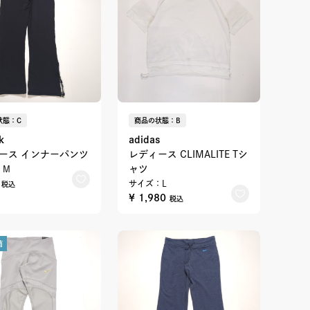
状態：C
商品の状態：B
k
adidas
ース インナーパンツ
レディース CLIMALITE Tシ
ャツ
：M
9
サイズ：L
税込
¥ 1,980
税込
菌