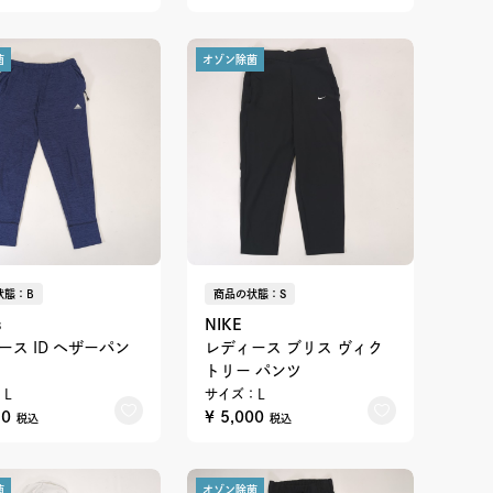
菌
オゾン除菌
状態：B
商品の状態：S
s
NIKE
ース ID ヘザーパン
レディース ブリス ヴィク
トリー パンツ
L
サイズ：L
90
¥ 5,000
税込
税込
菌
オゾン除菌