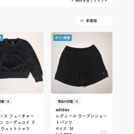
× 条件を全てリセット
菌
オゾン除菌
状態：A
商品の状態：C
s
adidas
ース フューチャー
レディース ウーブンショー
ン コーデュロイ ク
トパンツ
スウェットシャツ
サイズ：M