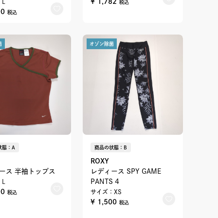
¥ 1,782
L
税込
00
税込
菌
オゾン除菌
状態：A
商品の状態：B
ROXY
ース 半袖トップス
レディース SPY GAME
PANTS 4
L
00
サイズ：XS
税込
¥ 1,500
税込