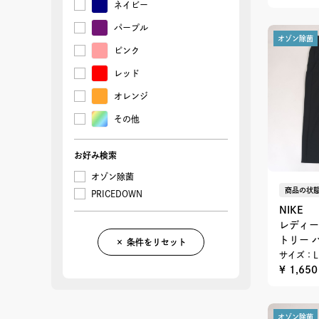
ネイビー
パープル
オゾン除菌
ピンク
レッド
オレンジ
その他
お好み検索
オゾン除菌
商品の状態
PRICEDOWN
NIKE
レディー
トリー 
× 条件をリセット
サイズ：L
¥ 1,65
オゾン除菌