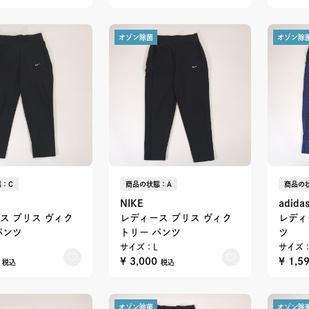
オゾン除菌
オゾン除
：C
商品の状態：A
商品の
NIKE
adida
ス ブリス ヴィク
レディース ブリス ヴィク
レディ
パンツ
トリー パンツ
ツ
サイズ：L
サイズ：
0
¥ 3,000
¥ 1,5
税込
税込
オゾン除菌
オゾン除