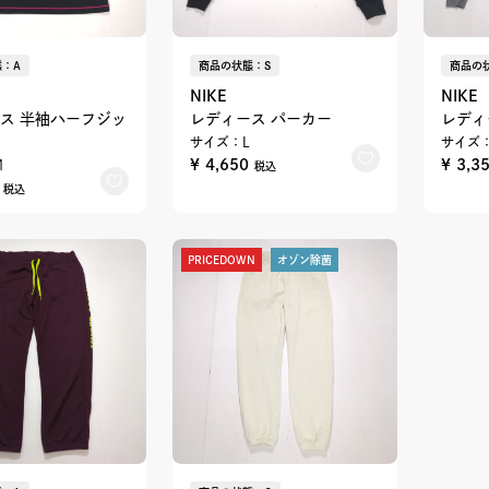
：A
商品の状態：S
商品の
NIKE
NIKE
ス 半袖ハーフジッ
レディース パーカー
レディ
サイズ：L
サイズ：
¥ 4,650
¥ 3,3
M
税込
0
税込
PRICEDOWN
オゾン除菌