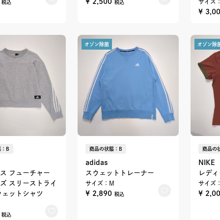
0
¥ 2,500
サイズ：
税込
税込
¥ 3,0
オゾン除菌
オゾン除
：B
商品の状態：B
商品の
adidas
NIKE
ス フューチャー
スウェットトレーナー
レディ
ズ スリーストライ
サイズ：M
サイズ：
ウェットシャツ
¥ 2,890
¥ 2,0
税込
0
税込