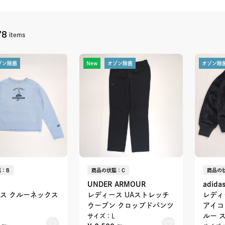
78
items
ゾン除菌
New
オゾン除菌
オゾン除
：B
商品の状態：C
商品の
UNDER ARMOUR
adida
ス クルーネックス
レディース UAストレッチ
レディ
ウーブン クロップドパンツ
アイコ
ルー 
サイズ：L