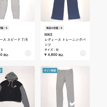
状態：S
商品の状態：S
NIKE
ース スピード 7/8
レディース トレーニングパ
ンツ
：S
サイズ：M
50
¥ 4,800
税込
税込
菌
オゾン除菌