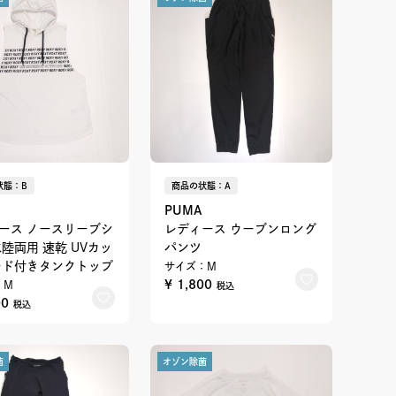
状態：B
商品の状態：A
PUMA
ース ノースリーブシ
レディース ウーブンロング
水陸両用 速乾 UVカッ
パンツ
ード付きタンクトップ
サイズ：M
¥ 1,800
：M
税込
00
税込
菌
オゾン除菌