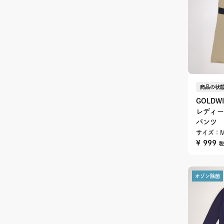
商品の状態
GOLDW
レディー
パンツ
サイズ：
¥ 999
税
オゾン除菌