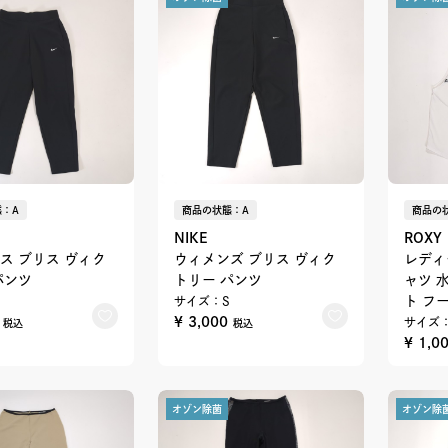
：A
商品の状態：A
商品の
NIKE
ROXY
ス ブリス ヴィク
ウィメンズ ブリス ヴィク
レディ
パンツ
トリー パンツ
ャツ 
ト フ
サイズ：S
0
¥ 3,000
サイズ
税込
税込
¥ 1,0
オゾン除菌
オゾン除