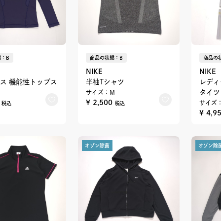
：B
商品の状態：B
商品の
NIKE
NIKE
ス 機能性トップス
半袖Tシャツ
レディ
タイツ
サイズ：M
0
¥ 2,500
サイズ
税込
税込
¥ 4,9
オゾン除菌
オゾン除