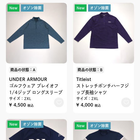
New
オゾン除菌
New
オゾン除菌
商品の状態：A
商品の状態：B
UNDER ARMOUR
Titleist
ゴルフウェア プレイオフ
ストレッチポンチハーフジ
1/4ジップ ロングスリーブ
ップ長袖シャツ
サイズ：2XL
サイズ：2XL
¥ 4,500
¥ 4,000
税込
税込
New
オゾン除菌
New
オゾン除菌