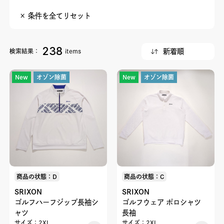
× 条件を全てリセット
238
検索結果：
items
New
オゾン除菌
New
オゾン除菌
商品の状態：D
商品の状態：C
SRIXON
SRIXON
ゴルフハーフジップ長袖シ
ゴルフウェア ポロシャツ
ャツ
長袖
サイズ：2XL
サイズ：2XL