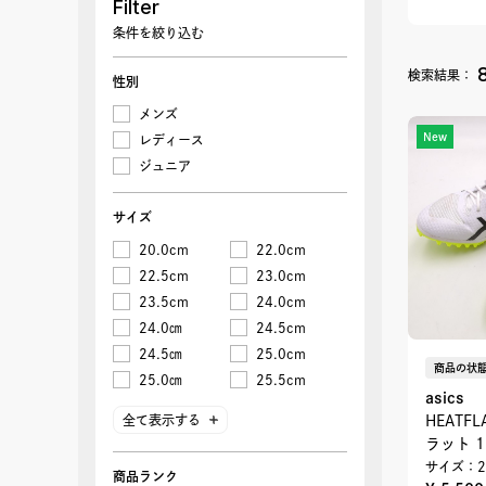
Filter
条件を絞り込む
検索結果：
性別
メンズ
New
レディース
ジュニア
サイズ
20.0cm
22.0cm
22.5cm
23.0cm
23.5cm
24.0cm
24.0㎝
24.5cm
24.5㎝
25.0cm
商品の状態
25.0㎝
25.5cm
asics
25.5㎝
26.0cm
HEATFL
全て表示する
26.0㎝
26.5cm
ラット 1
27.0cm
27.0㎝
サイズ：2
商品ランク
27.5cm
27.5㎝