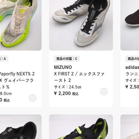
：A
商品の状態：C
商品の
MIZUNO
adida
aporfly NEXT% 2
X FIRST 2 / エックスファ
ランニ
ムX ヴェイパーフラ
ースト 2
サイズ：
スト％
¥ 2,5
サイズ：24.5㎝
¥ 2,200
8.0cm
税込
00
税込