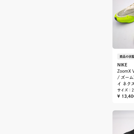
商品の状態
NIKE
ZoomX V
/ ズー
イ ネク
サイズ：2
¥ 13,4