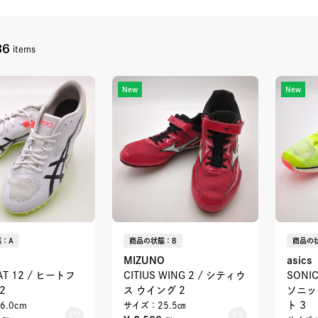
86
items
New
New
：A
商品の状態：B
商品の
MIZUNO
asics
AT 12 / ヒートフ
CITIUS WING 2 / シティウ
SONIC
2
ス ウイング 2
ソニッ
ト 3
6.0cm
サイズ：25.5㎝