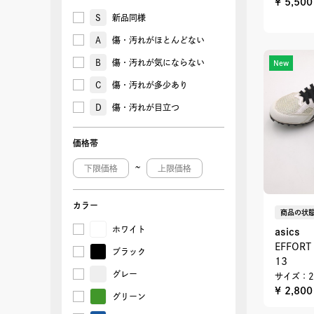
¥ 5,50
27cm
28.0cm
S
新品同様
28.5cm
29.0cm
A
傷・汚れがほとんどない
B
傷・汚れが気にならない
New
C
傷・汚れが多少あり
D
傷・汚れが目立つ
価格帯
~
カラー
商品の状態
ホワイト
asics
EFFOR
ブラック
13
グレー
サイズ：2
¥ 2,80
グリーン