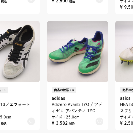
0
¥ 2,500
サイズ：
税込
税込
¥ 9,5
：B
商品の状態：C
商品の
adidas
asics
T 13／エフォート
Adizero Avanti TYO / アデ
HEATS
ィゼロ アバンティ TYO
スプリ
5.0cm
サイズ：25.0cm
サイズ：
0
¥ 3,582
¥ 2,5
税込
税込