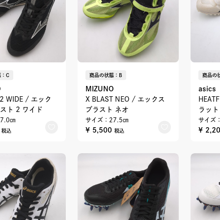
：C
商品の状態：B
商品の
O
MIZUNO
asics
T 2 WIDE / エック
X BLAST NEO / エックス
HEAT
スト 2 ワイド
ブラスト ネオ
ラット 
7.0㎝
サイズ：27.5㎝
サイズ：
0
¥ 5,500
¥ 2,2
税込
税込