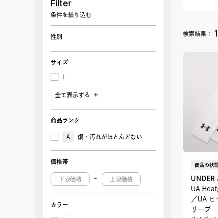
Filter
条件を絞り込む
1
検索結果：
性別
サイズ
L
全て表示する
商品ランク
A
傷・汚れがほとんどない
価格帯
商品の状態
UNDER
~
UA Heat
／UA 
カラー
リーブ