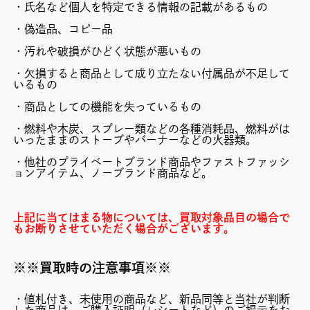
・氏名など個人を特定できる情報の記載があるもの
・偽造品、コピー品
・汚れや破損がひどく状態が悪いもの
・欠損すると商品として成り立たない付属品が不足して
いるもの
・商品としての機能を失っているもの
・燃料や木炭、スプレー類などの各種消耗品、燃料がは
いったままのストーブやバーナーなどの火器類。
・他社のプライベートブランド商品やファストファッシ
ョンアイテム、ノーブランド商品など。
上記に当てはまる物については、買取対象品目の場合で
もお断りさせていただく場合がございます。
※※買取時の注意事項※※
・値札付き、未使用の商品など、新品同等と当社が判断
した商品は、ご購入証明（レシートなど）のご提示をお