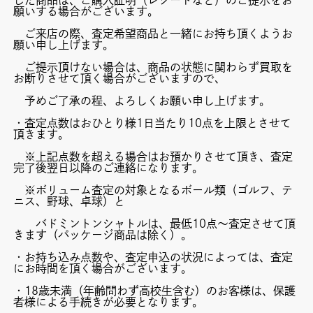
願いする場合がございます。
ご来店の際、査定希望商品と一緒にお持ち頂くようお
願い申し上げます。
ご提示頂けない場合は、商品の状態に関わらず買取を
お断りさせて頂く場合がございますので、
予めご了承の程、よろしくお願い申し上げます。
・査定点数はおひとり様1日当たり10点を上限とさせて
頂きます。
※上記点数を超える場合はお預かりさせて頂き、査定
完了後翌日以降のご連絡になります。
※ボリューム査定の対象となるボール類（ゴルフ、テ
ニス、野球、卓球）と
バドミントンシャトルは、最低10点～査定させて頂
きます（パッケージ商品は除く）。
・お持ち込み点数や、査定申込の状況によっては、査定
にお時間を頂く場合がございます。
・18歳未満（年齢問わず高校生含む）のお客様は、保護
者様による手続きが必要となります。