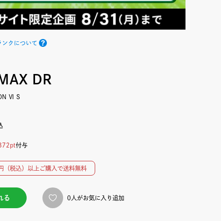
ランクについて
 MAX DR
ON Ⅵ S
込
372pt
付与
00円（税込）以上ご購入で送料無料
れる
0人がお気に入り追加