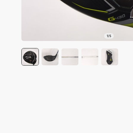
1
/
5