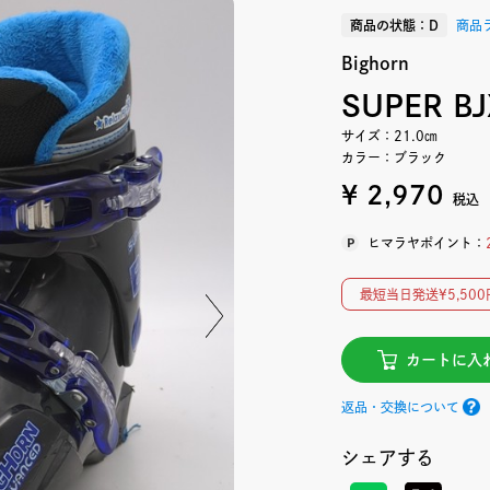
商品の状態：D
商品
Bighorn
SUPER BJ
サイズ：21.0㎝
カラー：ブラック
¥ 2,970
税込
ヒマラヤポイント：
最短当日発送¥5,5
カートに入
返品・交換について
シェアする