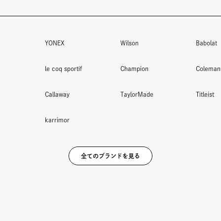
YONEX
Wilson
Babolat
le coq sportif
Champion
Coleman
Callaway
TaylorMade
Titleist
karrimor
全てのブランドを見る