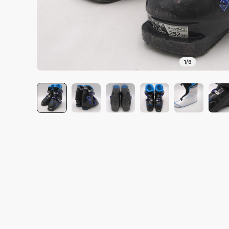
1
/
6