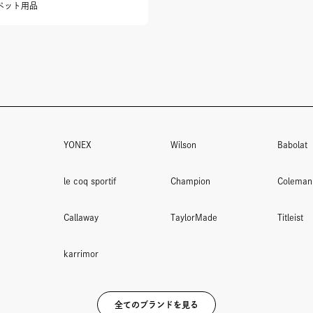
ペット用品
YONEX
Wilson
Babolat
le coq sportif
Champion
Coleman
Callaway
TaylorMade
Titleist
karrimor
全てのブランドを見る