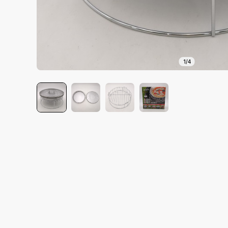
1
/
4