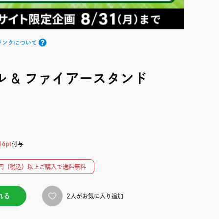
ランクについて
ル & ファイアースタンド
16pt
付与
00円（税込）以上ご購入で送料無料
れる
2人がお気に入り追加