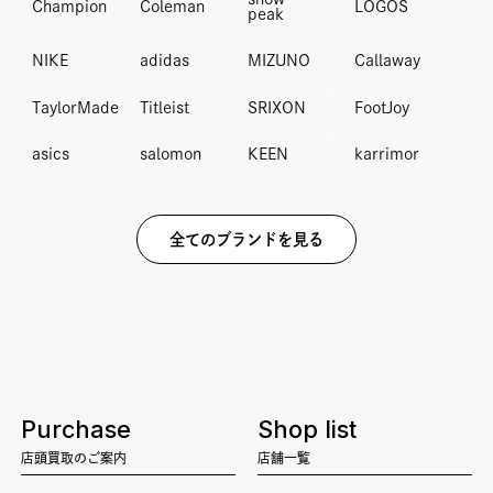
Champion
Coleman
LOGOS
peak
NIKE
adidas
MIZUNO
Callaway
TaylorMade
Titleist
SRIXON
FootJoy
asics
salomon
KEEN
karrimor
全てのブランドを見る
Purchase
Shop list
店頭買取のご案内
店舗一覧