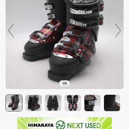
1
/
6