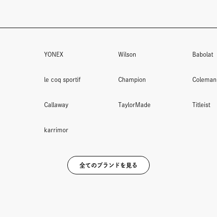
YONEX
Wilson
Babolat
le coq sportif
Champion
Coleman
Callaway
TaylorMade
Titleist
karrimor
全てのブランドを見る