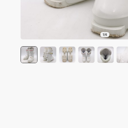
1
/
6