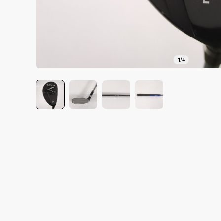
1
/
4