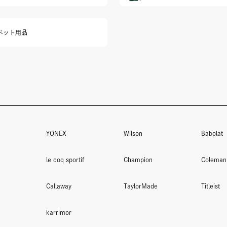
ペット用品
YONEX
Wilson
Babolat
le coq sportif
Champion
Coleman
Callaway
TaylorMade
Titleist
karrimor