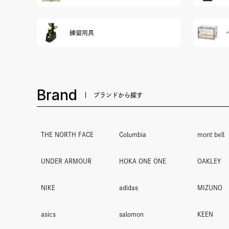
練習用具
Brand
ブランドから探す
THE NORTH FACE
Columbia
mont bell
UNDER ARMOUR
HOKA ONE ONE
OAKLEY
NIKE
adidas
MIZUNO
asics
salomon
KEEN