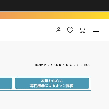
HIMARAYA NEXT USED
SRIXON
Z H45 UT