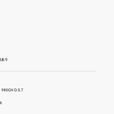
り
り
感あり
80GH D.S.T
6