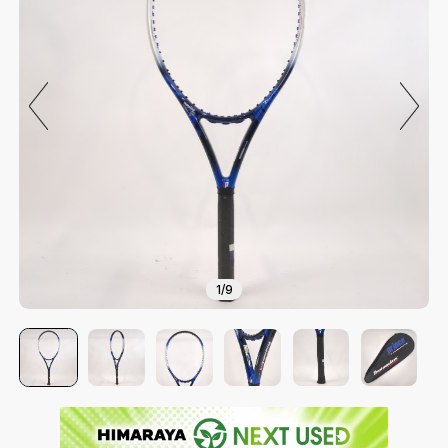
1
/
9