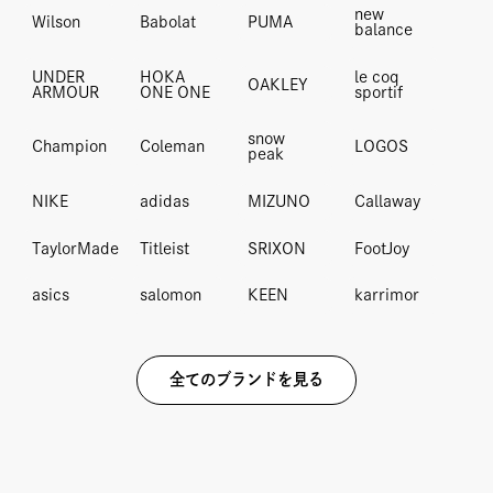
new
Wilson
Babolat
PUMA
balance
UNDER
HOKA
le coq
OAKLEY
ARMOUR
ONE ONE
sportif
snow
Champion
Coleman
LOGOS
peak
NIKE
adidas
MIZUNO
Callaway
TaylorMade
Titleist
SRIXON
FootJoy
asics
salomon
KEEN
karrimor
全てのブランドを見る